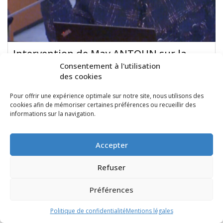
Intervention de May ANTOUN sur la
modulation tarifaire dans les EPHAD
Consentement à l'utilisation
des cookies
Séance plénière du 13 novembre 2023
Pour offrir une expérience optimale sur notre site, nous utilisons des
///
13 novembre 2023
cookies afin de mémoriser certaines préférences ou recueillir des
informations sur la navigation.
https://youtu.be/FA7kWbdje4g
Accepter
Refuser
Préférences
Politique de confidentialité
Mentions légales