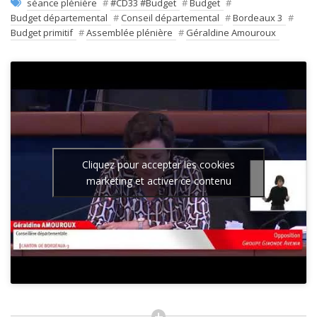
séance plénière
#
#CD33 #Budget
#
Budget
#
Budget départemental
#
Conseil départemental
#
Bordeaux 3
#
Budget primitif
#
Assemblée plénière
#
Géraldine Amouroux
Cliquez pour accepter les cookies
marketing et activer ce contenu