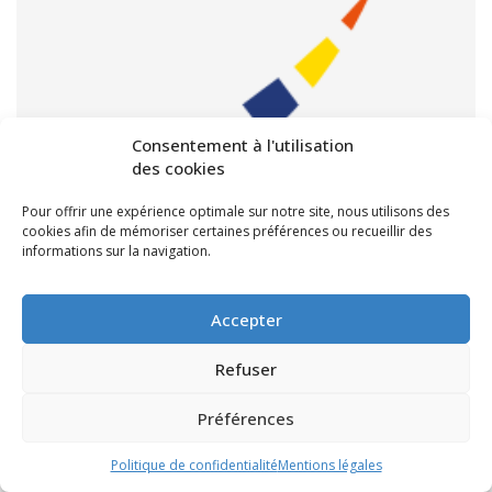
Consentement à l'utilisation
des cookies
Pour offrir une expérience optimale sur notre site, nous utilisons des
cookies afin de mémoriser certaines préférences ou recueillir des
informations sur la navigation.
Subventions pour le canton de
Bordeaux III – CP du 08/04/2013
Accepter
///
8 avril 2013
Refuser
Vous trouverez, ci-après, le tableau des subventions votées
lors de la Commission Permanente du 08/04/2013, avec le
Préférences
soutien de Michel Duchène, Conseiller Général de Bordeaux
Politique de confidentialité
Mentions légales
III. Télécharger le tableau