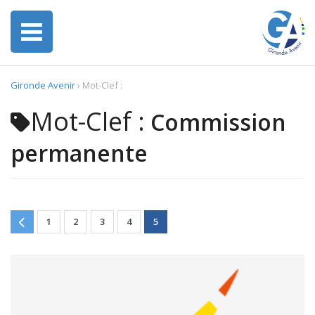
Gironde Avenir
›
Mot-Clef :
Mot-Clef :
Commission
permanente
1
2
3
4
5